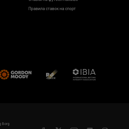
Правила ставок на спорт
Labs
gamblingtherapy
ESSA
g Borg