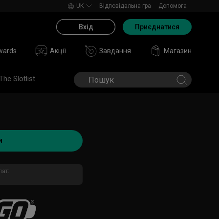
UK
Відповідальна гра
Допомога
Вхід
Приєднатися
wards
Акції
Завдання
Магазин
The Slotlist
и
лат
: