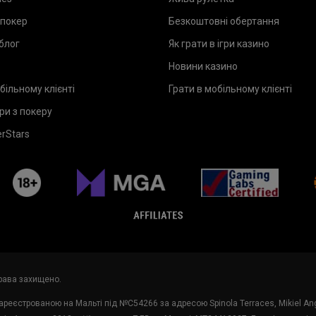
 покер
Безкоштовні обертання
блог
Як грати в ігри казино
Новини казино
більному клієнті
Грати в мобільному клієнті
ри з покеру
rStars
terLogo
plus18
mga
gaming
affiliates
 права захищено.
зареєстрованою на Мальті під №C54266 за адресою Spinola Terraces, Mikiel An