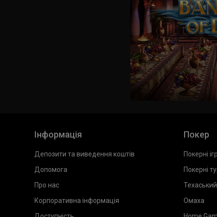
Інформація
Покер
Депозити та виведення коштів
Покерні іг
Допомога
Покерні ту
Про нас
Техаський
Корпоративна інформація
Омаха
Доступність
Home Gam