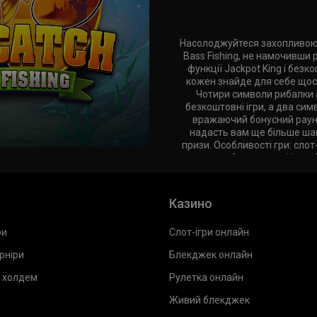
Насолоджуйтеся захопливою 
Bass Fishing, не намочивши 
функції Jackpot King і безко
кожен знайде для себе щось 
Чотири символи рибалки 
безкоштовні ігри, а два си
вражаючий бонусний раунд 
надасть вам ще більше шан
призи. Особливості гри: слот-
символи, безкоштовні ігри, 
раунд, риболо
Казино
ри
Слот-ігри онлайн
рніри
Блекджек онлайн
 холдем
Рулетка онлайн
Живий блекджек