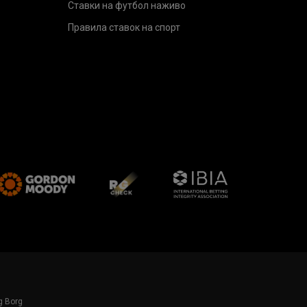
Ставки на футбол наживо
Правила ставок на спорт
Labs
gamblingtherapy
ESSA
g Borg