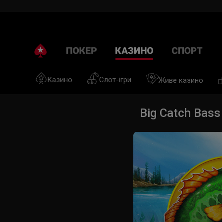
Казино
Слот-ігри
Живе казино
Big Catch Bass
8 551 249,67 USD