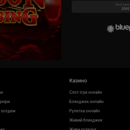
Лінії вип
2000
Казино
ри
Слот-ігри онлайн
рніри
Блекджек онлайн
 холдем
Рулетка онлайн
Живий блекджек
es
Жива рулетка