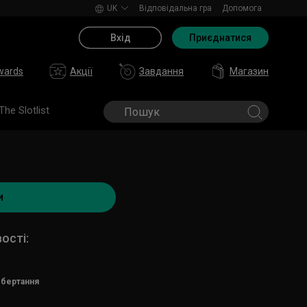
UK
Відповідальна гра
Допомога
Вхід
Приєднатися
wards
Акції
Завдання
Магазин
The Slotlist
и
ості
:
обертання