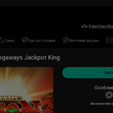
PokerStars Re
Гонки
Ігри за столами
Миттєвий виграш
egaways Jackpot King
Грат
Особлив
Безкоштовні 