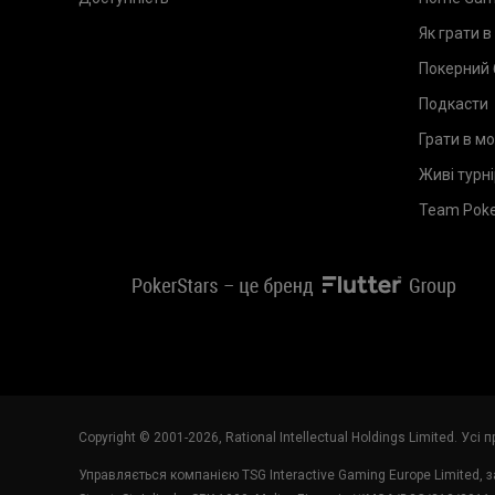
Як грати в
Покерний 
Подкасти
Грати в мо
Живі турні
Team Poke
flut
Copyright © 2001-2026, Rational Intellectual Holdings Limited. Усі
Управляється компанією TSG Interactive Gaming Europe Limited, 