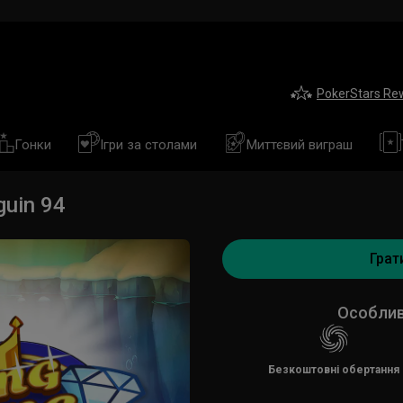
PokerStars Re
Гонки
Ігри за столами
Миттєвий виграш
guin 94
Грат
Особлив
Безкоштовні обертання