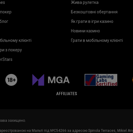
es
Жива рулетка
 покер
Безкоштовні обертання
блог
Як грати в ігри казино
Новини казино
більному клієнті
Грати в мобільному клієнті
ри з покеру
rStars
terLogo
plus18
mga
gaming
affiliates
 права захищено.
зареєстрованою на Мальті під №C54266 за адресою Spinola Terraces, Mikiel An