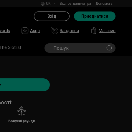
UK
Відповідальна гра
Допомога
Вхід
Приєднатися
wards
Акції
Завдання
Магазин
The Slotlist
и
ості
:
Бонусні раунди