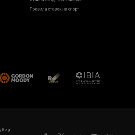
Правила ставок на спорт
Labs
gamblingtherapy
ESSA
g Borg