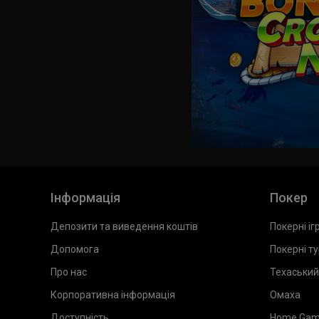
Інформація
Покер
Депозити та виведення коштів
Покерні іг
Допомога
Покерні ту
Про нас
Техаський
Корпоративна інформація
Омаха
Доступність
Home Gam