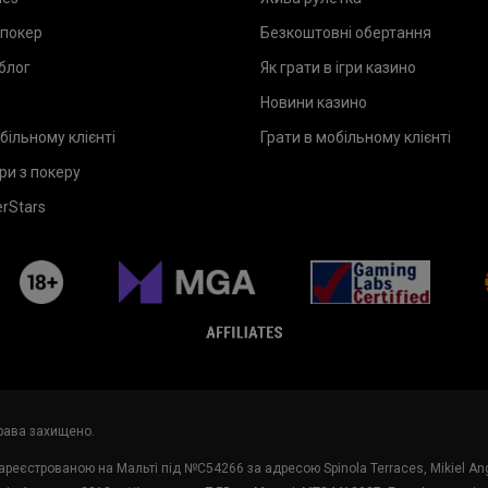
 покер
Безкоштовні обертання
блог
Як грати в ігри казино
Новини казино
більному клієнті
Грати в мобільному клієнті
ри з покеру
rStars
terLogo
plus18
mga
gaming
affiliates
 права захищено.
зареєстрованою на Мальті під №C54266 за адресою Spinola Terraces, Mikiel An