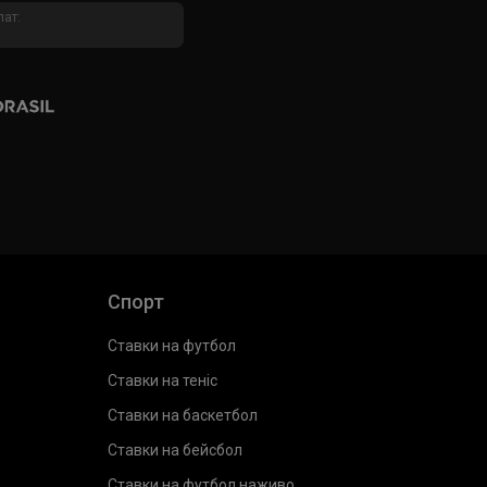
лат
:
Спорт
Ставки на футбол
Ставки на теніс
Ставки на баскетбол
Ставки на бейсбол
Ставки на футбол наживо