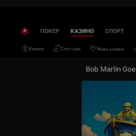
Казино
Слот-ігри
Живе казино
Bob Marlin Go