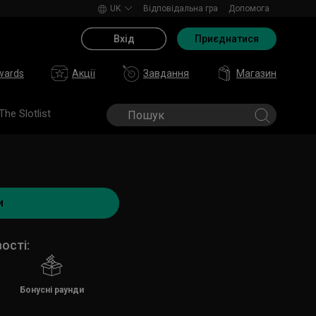
UK
Відповідальна гра
Допомога
Вхід
Приєднатися
wards
Акції
Завдання
Магазин
The Slotlist
и
ості
:
Бонусні раунди