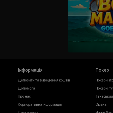
Інформація
Покер
Депозити та виведення коштів
Покерні іг
Допомога
Покерні ту
Про нас
Техаський
Корпоративна інформація
Омаха
Доступність
Home Gam