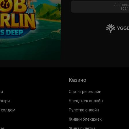
Лінії вип
1024
Казино
ри
Слот-ігри онлайн
рніри
Блекджек онлайн
 холдем
Рулетка онлайн
Живий блекджек
es
Жива рулетка