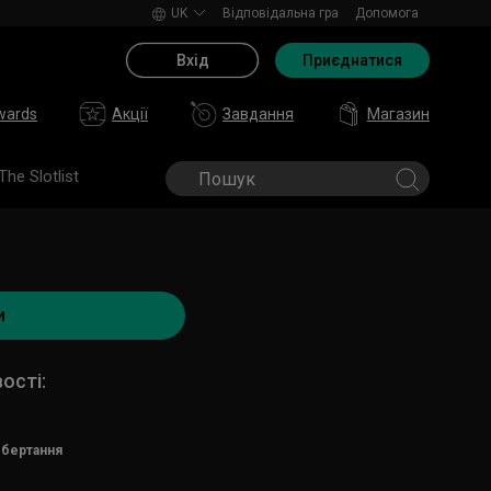
UK
Відповідальна гра
Допомога
Вхід
Приєднатися
wards
Акції
Завдання
Магазин
The Slotlist
и
ості
:
обертання