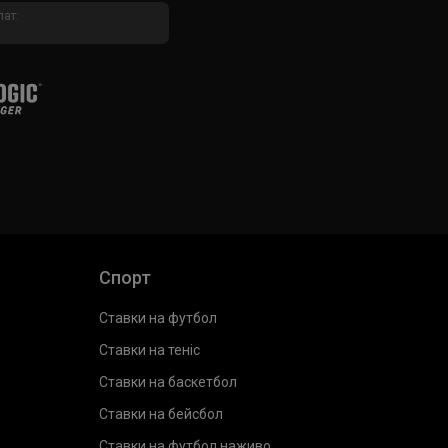
лат
:
Спорт
Ставки на футбол
Ставки на теніс
Ставки на баскетбол
Ставки на бейсбол
Ставки на футбол наживо