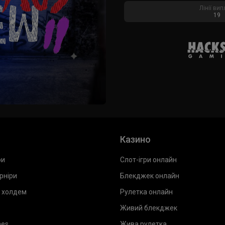
Лінії вип
19
Казино
ри
Слот-ігри онлайн
рніри
Блекджек онлайн
 холдем
Рулетка онлайн
Живий блекджек
es
Жива рулетка