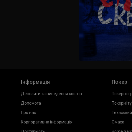
Інформація
Покер
Депозити та виведення коштів
Покерні іг
Допомога
Покерні ту
Про нас
Техаський
Корпоративна інформація
Омаха
Доступність
Home Gam