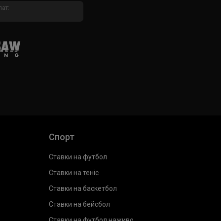
лат
:
Спорт
Ставки на футбол
Ставки на теніс
Ставки на баскетбол
Ставки на бейсбол
Ставки на футбол наживо