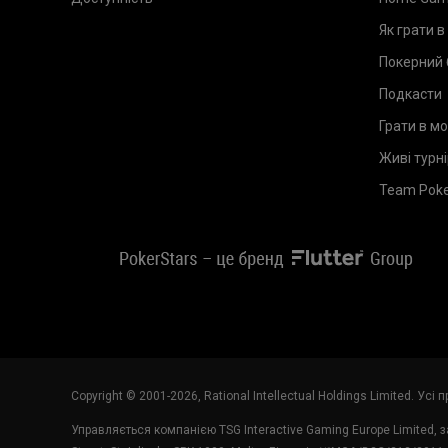
Як грати в
Покерний 
Подкасти
Грати в мо
Живі турні
Team Poke
flut
Copyright © 2001-2026, Rational Intellectual Holdings Limited. Усі
Управляється компанією TSG Interactive Gaming Europe Limited, 