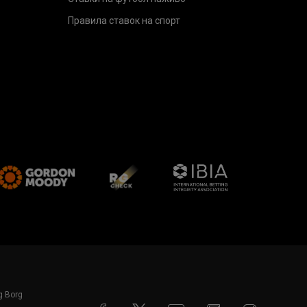
Правила ставок на спорт
Labs
gamblingtherapy
ESSA
g Borg