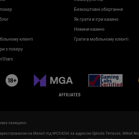
 покер
Безкоштовні обертання
блог
Як грати в ігри казино
Новини казино
більному клієнті
Грати в мобільному клієнті
ри з покеру
rStars
terLogo
plus18
mga
gaming
affiliates
 права захищено.
зареєстрованою на Мальті під №C54266 за адресою Spinola Terraces, Mikiel An