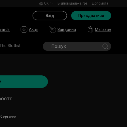
UK
Відповідальна гра
Допомога
Вхід
Приєднатися
wards
Акції
Завдання
Магазин
The Slotlist
и
ості
:
обертання