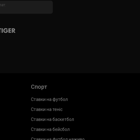
лат
:
Спорт
Ставки на футбол
Ставки на теніс
Ставки на баскетбол
Ставки на бейсбол
Ставки на футбол наживо