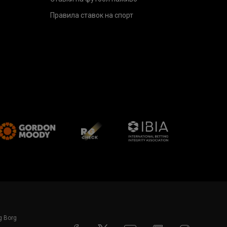
Правила ставок на спорт
Labs
gamblingtherapy
ESSA
g Borg