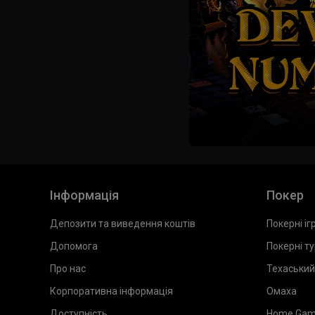
Інформація
Покер
Депозити та виведення коштів
Покерні іг
Допомога
Покерні ту
Про нас
Техаський
Корпоративна інформація
Омаха
Доступність
Home Gam