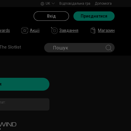
UK
Відповідальна гра
Допомога
Вхід
Приєднатися
wards
Акції
Завдання
Магазин
The Slotlist
и
лат
: