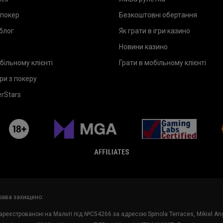
 покер
Безкоштовні обертання
блог
Як грати в ігри казино
Новини казино
більному клієнті
Грати в мобільному клієнті
ри з покеру
rStars
terLogo
plus18
mga
gaming
affiliates
 права захищено.
зареєстрованою на Мальті під №C54266 за адресою Spinola Terraces, Mikiel An