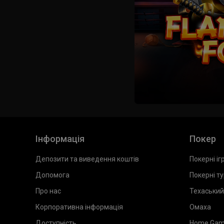
Інформація
Покер
Депозити та виведення коштів
Покерні іг
Допомога
Покерні ту
Про нас
Техаський
Корпоративна інформація
Омаха
Доступність
Home Gam