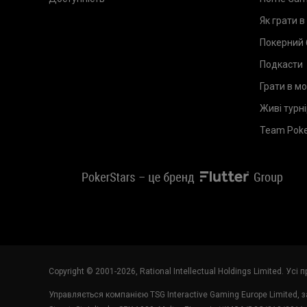
Як грати в
Покерний 
Подкасти
Грати в мо
Живі турні
Team Poke
flut
Copyright © 2001-2026, Rational Intellectual Holdings Limited. Усі
Управляється компанією TSG Interactive Gaming Europe Limited, 