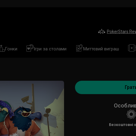
PokerStars Re
Гонки
Ігри за столами
Миттєвий виграш
Грат
Особлив
Безкоштовні 