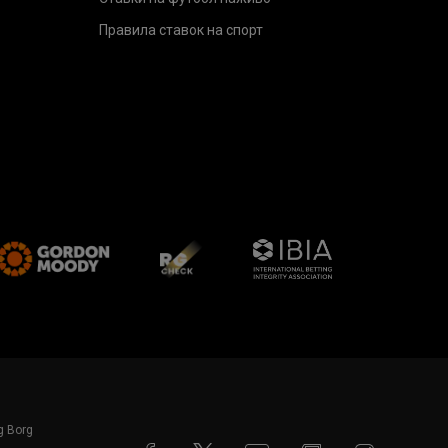
Правила ставок на спорт
Labs
gamblingtherapy
ESSA
g Borg