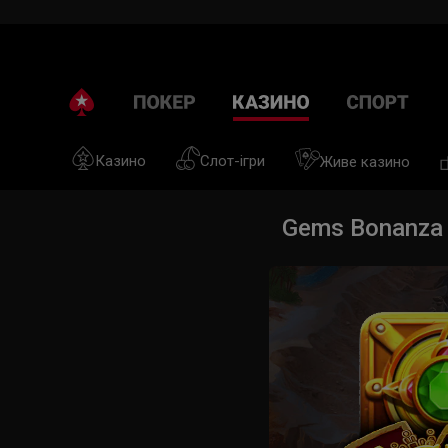
Казино
Слот-ігри
Живе казино
Gems Bonanza