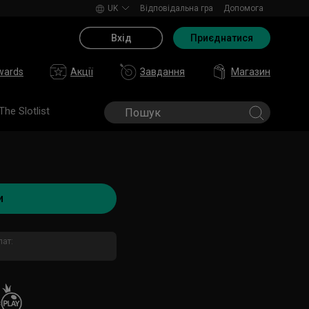
UK
Відповідальна гра
Допомога
Вхід
Приєднатися
wards
Акції
Завдання
Магазин
The Slotlist
и
лат
: