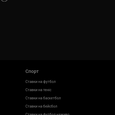
Спорт
Ставки на футбол
Ставки на теніс
Ставки на баскетбол
Ставки на бейсбол
Ставки на футбол наживо