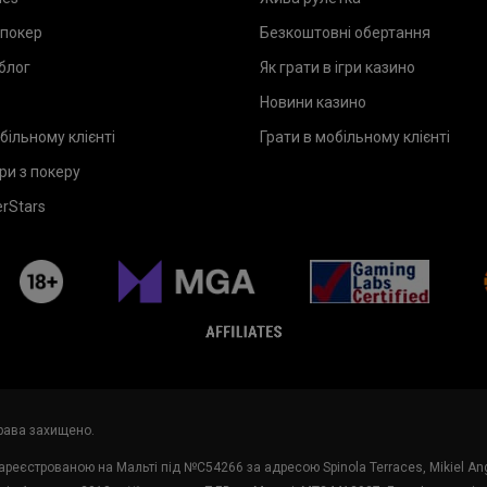
 покер
Безкоштовні обертання
блог
Як грати в ігри казино
Новини казино
більному клієнті
Грати в мобільному клієнті
ри з покеру
rStars
terLogo
plus18
mga
gaming
affiliates
 права захищено.
зареєстрованою на Мальті під №C54266 за адресою Spinola Terraces, Mikiel An