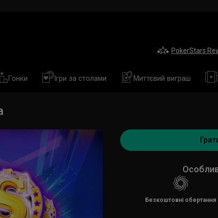
PokerStars Re
Гонки
Ігри за столами
Миттєвий виграш
a
Грат
Особлив
Безкоштовні обертання