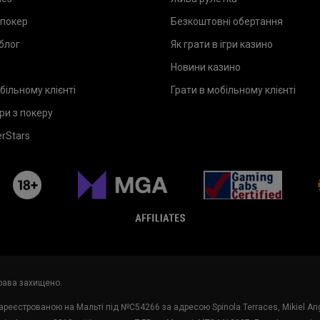
 покер
Безкоштовні обертання
блог
Як грати в ігри казино
Новини казино
більному клієнті
Грати в мобільному клієнті
ри з покеру
rStars
terLogo
plus18
mga
gaming
affiliates
 права захищено.
зареєстрованою на Мальті під №C54266 за адресою Spinola Terraces, Mikiel An