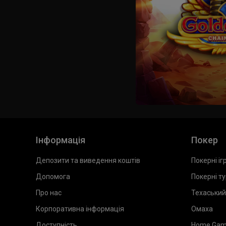
Інформація
Покер
Депозити та виведення коштів
Покерні іг
Допомога
Покерні ту
Про нас
Техаський
Корпоративна інформація
Омаха
Доступність
Home Gam