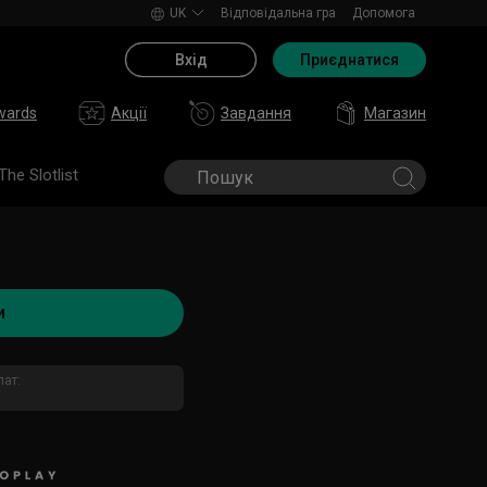
UK
Відповідальна гра
Допомога
Вхід
Приєднатися
wards
Акції
Завдання
Магазин
The Slotlist
и
лат
: