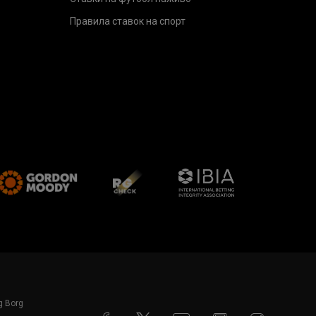
Правила ставок на спорт
Labs
gamblingtherapy
ESSA
g Borg