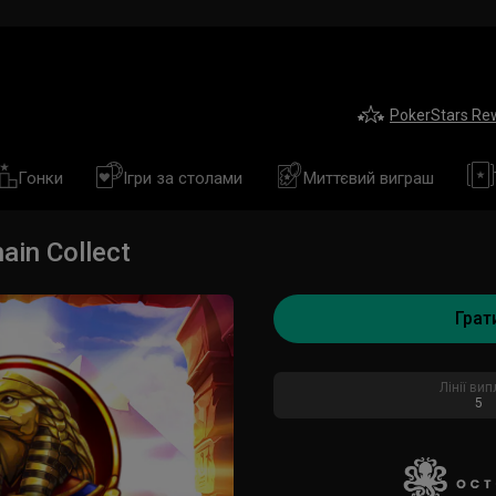
PokerStars Re
Гонки
Ігри за столами
Миттєвий виграш
ain Collect
Грат
Лінії вип
5