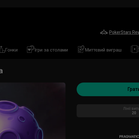
PokerStars Re
Гонки
Ігри за столами
Миттєвий виграш
a
Грат
Лінії вип
20