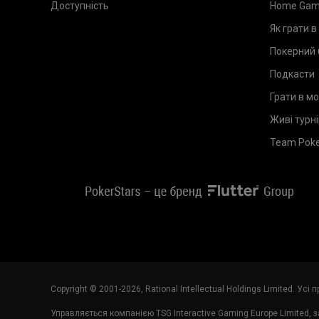
Доступність
Home Gam
Як грати в
Покерний 
Подкасти
Грати в мо
Живі турні
Team Poke
flut
Copyright © 2001-2026, Rational Intellectual Holdings Limited. Усі
Управляється компанією TSG Interactive Gaming Europe Limited, 