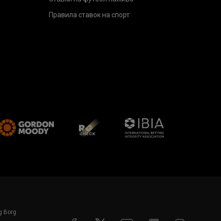
Правила ставок на спорт
Labs
gamblingtherapy
ESSA
g Borg