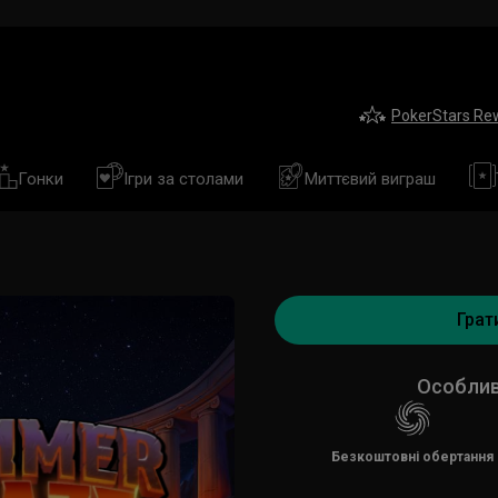
PokerStars Re
Гонки
Ігри за столами
Миттєвий виграш
Грат
Особлив
Безкоштовні обертання