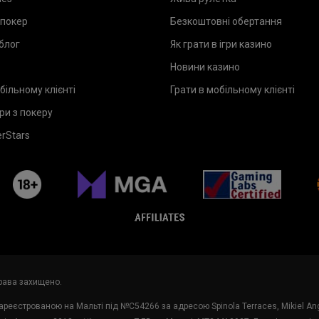
 покер
Безкоштовні обертання
блог
Як грати в ігри казино
Новини казино
більному клієнті
Грати в мобільному клієнті
ри з покеру
rStars
terLogo
plus18
mga
gaming
affiliates
 права захищено.
зареєстрованою на Мальті під №C54266 за адресою Spinola Terraces, Mikiel An