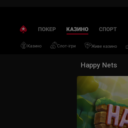
Казино
Слот-ігри
Живе казино
Happy Nets