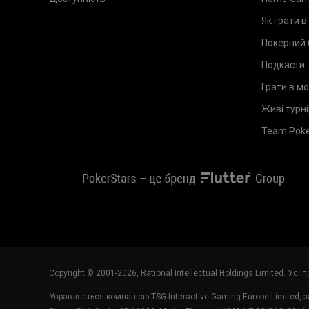
Як грати в
Покерний 
Подкасти
Грати в мо
Живі турні
Team Poke
flut
Copyright © 2001-2026, Rational Intellectual Holdings Limited. Усі
Управляється компанією TSG Interactive Gaming Europe Limited, 