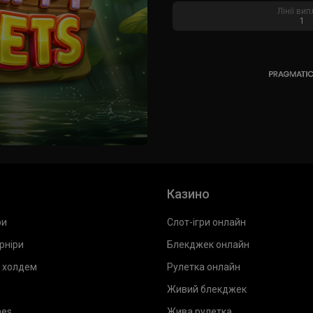
Лінії вип
1
Казино
ри
Слот-ігри онлайн
рніри
Блекджек онлайн
 холдем
Рулетка онлайн
Живий блекджек
es
Жива рулетка