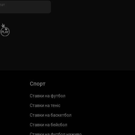
лат
:
Спорт
Ставки на футбол
Ставки на теніс
Ставки на баскетбол
Ставки на бейсбол
Ставки на футбол наживо