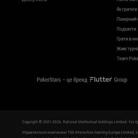
Як грати в
Покерний 
Подкасти
Грати в мо
Живі турні
Team Poke
flut
Copyright © 2001-2026, Rational Intellectual Holdings Limited. Усі
Управляється компанією TSG Interactive Gaming Europe Limited, 