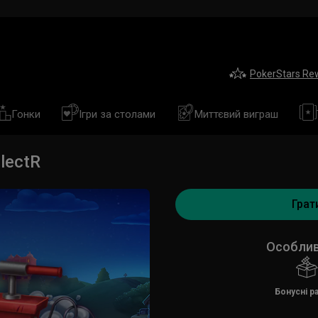
PokerStars Re
Гонки
Ігри за столами
Миттєвий виграш
llectR
Грат
Особлив
Бонусні р