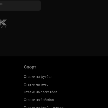
лат
:
Спорт
Ставки на футбол
Ставки на теніс
Ставки на баскетбол
Ставки на бейсбол
Ставки на футбол наживо