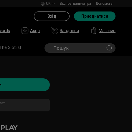
UK
Відповідальна гра
Допомога
Вхід
Приєднатися
wards
Акції
Завдання
Магазин
The Slotlist
и
лат
: