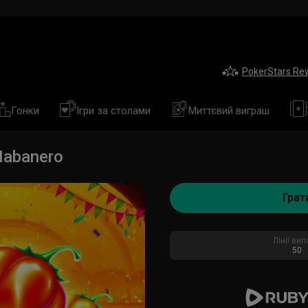
PokerStars Re
Гонки
Ігри за столами
Миттєвий виграш
Habanero
Грат
Лінії вип
50