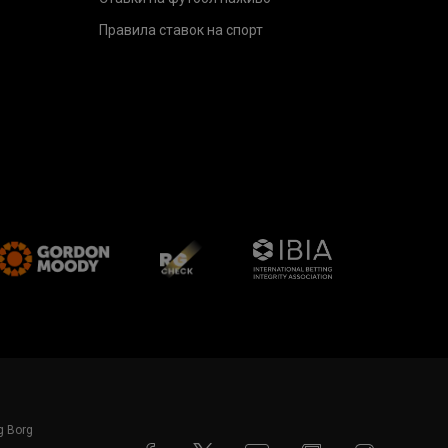
Правила ставок на спорт
Labs
gamblingtherapy
ESSA
g Borg