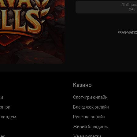
Лінії вип
243
Казино
ри
Слот-ігри онлайн
рніри
Блекджек онлайн
 холдем
Рулетка онлайн
Живий блекджек
es
Жива рулетка