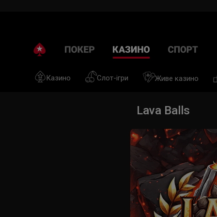
Казино
Слот-ігри
Живе казино
Lava Balls