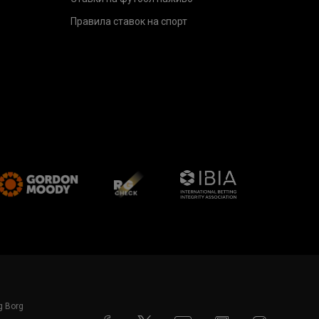
Правила ставок на спорт
Labs
gamblingtherapy
ESSA
g Borg