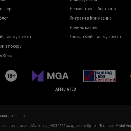
 покер
Безкоштовні обертання
блог
Як грати в ігри казино
Новини казино
більному клієнті
Грати в мобільному клієнті
ри з покеру
rStars
terLogo
plus18
mga
gaming
affiliates
 права захищено.
зареєстрованою на Мальті під №C54266 за адресою Spinola Terraces, Mikiel An