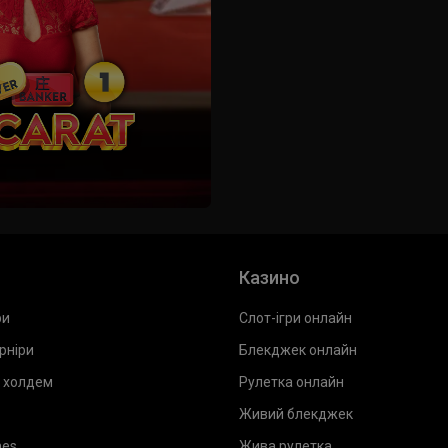
Казино
ри
Слот-ігри онлайн
рніри
Блекджек онлайн
 холдем
Рулетка онлайн
Живий блекджек
es
Жива рулетка