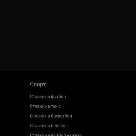
Спорт
Ставки на футбол
Ставки на теніс
Ставки на баскетбол
Ставки на бейсбол
Ставки на футбол наживо