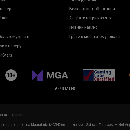
 покер
Безкоштовні обертання
блог
Як грати в ігри казино
Новини казино
більному клієнті
Грати в мобільному клієнті
ри з покеру
rStars
terLogo
plus18
mga
gaming
affiliates
 права захищено.
зареєстрованою на Мальті під №C54266 за адресою Spinola Terraces, Mikiel An