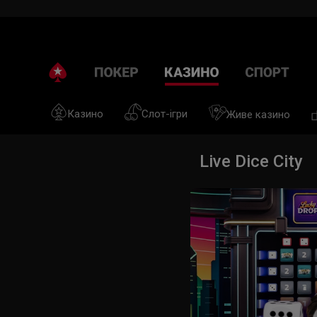
Казино
Слот-ігри
Живе казино
Live Dice City