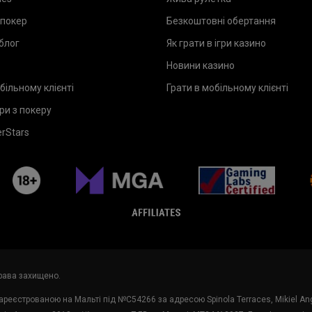
 покер
Безкоштовні обертання
блог
Як грати в ігри казино
Новини казино
більному клієнті
Грати в мобільному клієнті
ри з покеру
rStars
terLogo
plus18
mga
gaming
affiliates
 права захищено.
зареєстрованою на Мальті під №C54266 за адресою Spinola Terraces, Mikiel An