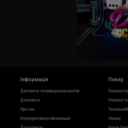
Інформація
Покер
Депозити та виведення коштів
Покерні іг
Допомога
Покерні ту
Про нас
Техаський
Корпоративна інформація
Омаха
Доступність
Home Gam