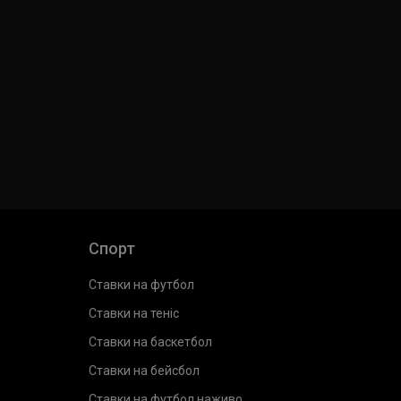
Спорт
Ставки на футбол
Ставки на теніс
Ставки на баскетбол
Ставки на бейсбол
Ставки на футбол наживо