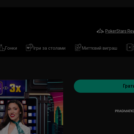
PokerStars Re
Гонки
Ігри за столами
Миттєвий виграш
Грат