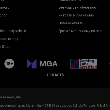
 покер
Безкоштовні обертання
блог
Як грати в ігри казино
Новини казино
більному клієнті
Грати в мобільному клієнті
ри з покеру
rStars
terLogo
plus18
mga
gaming
affiliates
 права захищено.
зареєстрованою на Мальті під №C54266 за адресою Spinola Terraces, Mikiel An