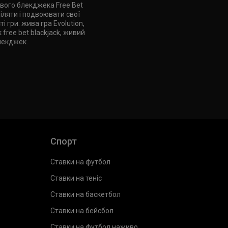
ивого блекджека Free Bet
діляти і подвоювати свої
 гри: жива гра Evolution,
free bet blackjack, живий
лекджек.
Спорт
Ставки на футбол
Ставки на теніс
Ставки на баскетбол
Ставки на бейсбол
Ставки на футбол наживо