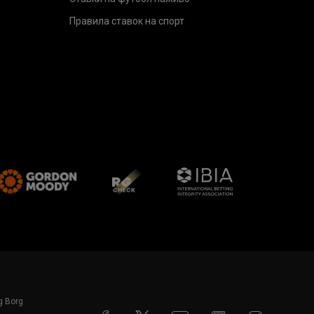
Правила ставок на спорт
Labs
gamblingtherapy
ESSA
g Borg