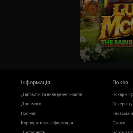
Інформація
Покер
Депозити та виведення коштів
Покерні іг
Допомога
Покерні ту
Про нас
Техаський
Корпоративна інформація
Омаха
Доступність
Home Gam