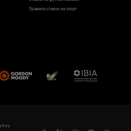
Правила ставок на спорт
Labs
gamblingtherapy
ESSA
g Borg