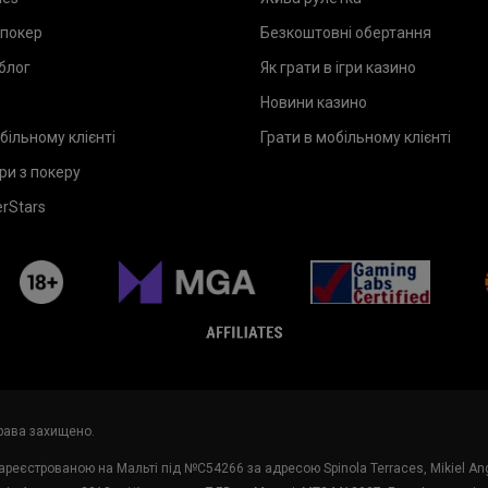
 покер
Безкоштовні обертання
блог
Як грати в ігри казино
Новини казино
більному клієнті
Грати в мобільному клієнті
ри з покеру
rStars
terLogo
plus18
mga
gaming
affiliates
 права захищено.
зареєстрованою на Мальті під №C54266 за адресою Spinola Terraces, Mikiel An