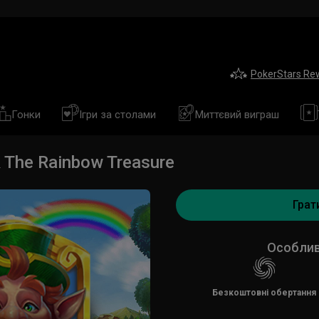
PokerStars Re
Гонки
Ігри за столами
Миттєвий виграш
 The Rainbow Treasure
Грат
Особлив
Безкоштовні обертання