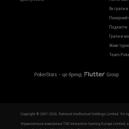
Як грати в
Покерний 
Подкасти
Грати в мо
Живі турні
Team Poke
flut
Copyright © 2001-2026, Rational Intellectual Holdings Limited. Усі
Управляється компанією TSG Interactive Gaming Europe Limited, 