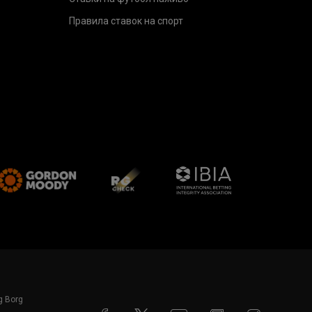
Правила ставок на спорт
Labs
gamblingtherapy
ESSA
g Borg