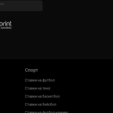
лат
:
Спорт
Ставки на футбол
Ставки на теніс
Ставки на баскетбол
Ставки на бейсбол
Ставки на футбол наживо