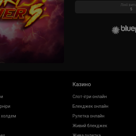
Лінії вип
5
Казино
ри
Слот-ігри онлайн
рніри
Блекджек онлайн
 холдем
Рулетка онлайн
Живий блекджек
es
Жива рулетка