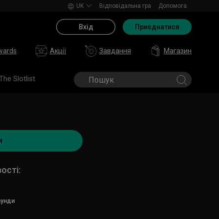
UK
Відповідальна гра
Допомога
Вхід
Приєднатися
wards
Акції
Завдання
Магазин
The Slotlist
и
ості
:
аунди