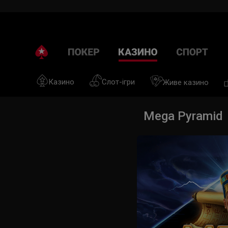
Казино
Слот-ігри
Живе казино
Mega Pyramid
3 311,96 USD