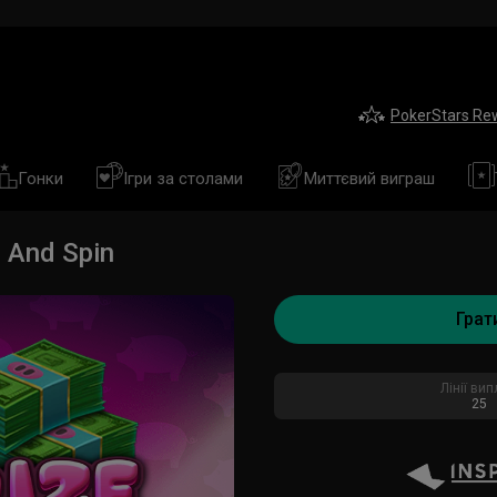
PokerStars Re
Гонки
Ігри за столами
Миттєвий виграш
n And Spin
Грат
Лінії вип
25