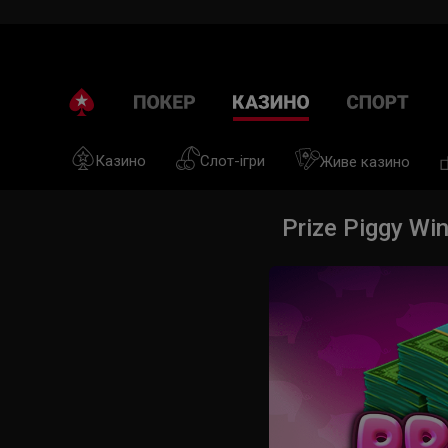
Казино
Слот-ігри
Живе казино
Prize Piggy Wi