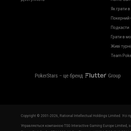
Як грати в
Покерний 
Подкасти
Грати в мо
Живі турні
Team Poke
flut
Copyright © 2001-2026, Rational Intellectual Holdings Limited. Усі
Управляється компанією TSG Interactive Gaming Europe Limited, 