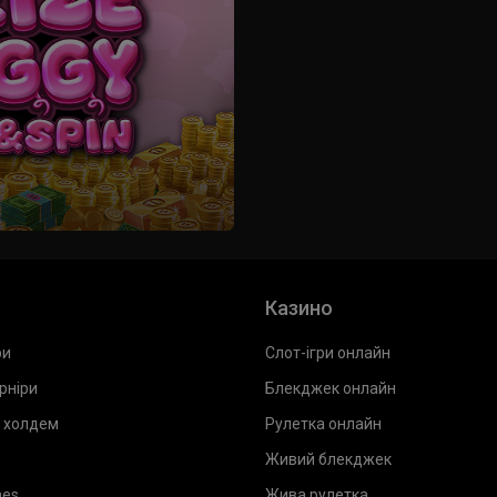
Казино
ри
Слот-ігри онлайн
рніри
Блекджек онлайн
 холдем
Рулетка онлайн
Живий блекджек
es
Жива рулетка