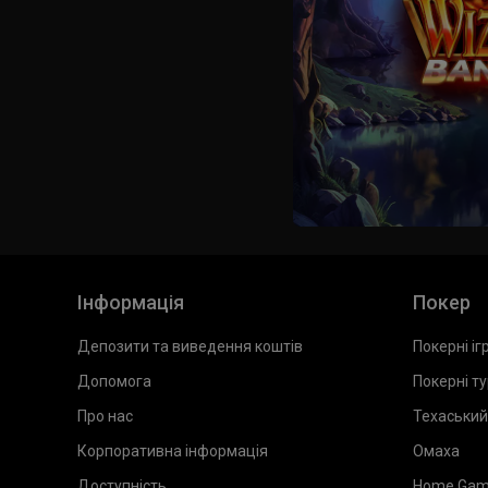
Інформація
Покер
Депозити та виведення коштів
Покерні іг
Допомога
Покерні ту
Про нас
Техаський
Корпоративна інформація
Омаха
Доступність
Home Gam