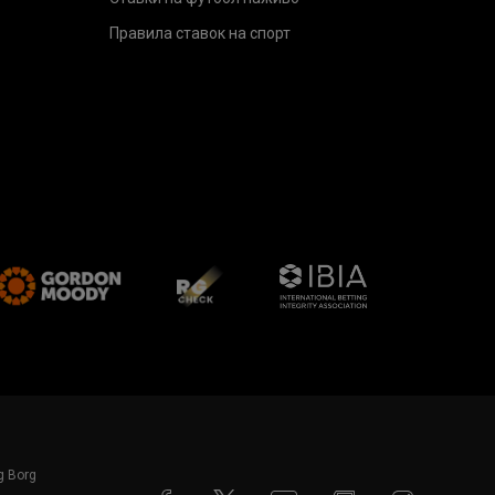
Правила ставок на спорт
Labs
gamblingtherapy
ESSA
g Borg