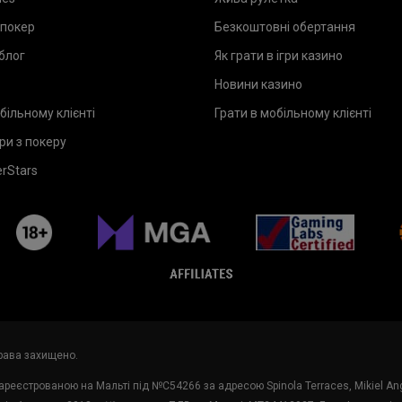
 покер
Безкоштовні обертання
блог
Як грати в ігри казино
Новини казино
більному клієнті
Грати в мобільному клієнті
ри з покеру
rStars
terLogo
plus18
mga
gaming
affiliates
 права захищено.
зареєстрованою на Мальті під №C54266 за адресою Spinola Terraces, Mikiel An