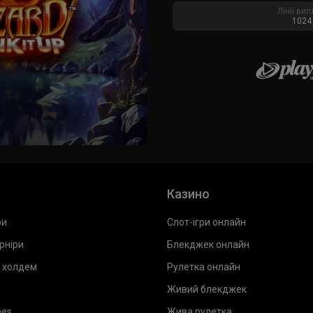
Лінії вип
1024
Казино
ри
Слот-ігри онлайн
рніри
Блекджек онлайн
 холдем
Рулетка онлайн
Живий блекджек
es
Жива рулетка