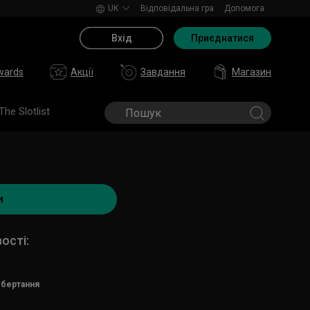
UK
Відповідальна гра
Допомога
Вхід
Приєднатися
wards
Акції
Завдання
Магазин
The Slotlist
и
ості
:
обертання