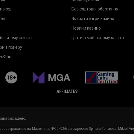
 покер
Безкоштовні обертання
блог
Як грати в ігри казино
Новини казино
більному клієнті
Грати в мобільному клієнті
ри з покеру
rStars
terLogo
plus18
mga
gaming
affiliates
 права захищено.
зареєстрованою на Мальті під №C54266 за адресою Spinola Terraces, Mikiel An