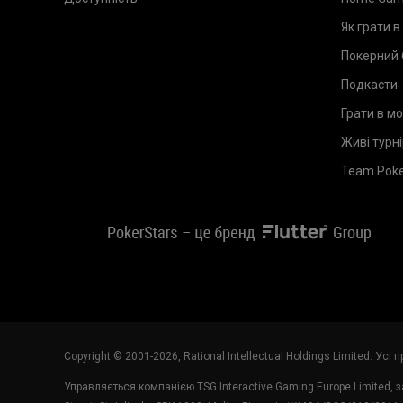
Як грати в
Покерний 
Подкасти
Грати в мо
Живі турні
Team Poke
flut
Copyright © 2001-2026, Rational Intellectual Holdings Limited. Усі
Управляється компанією TSG Interactive Gaming Europe Limited, 