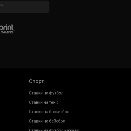
лат
:
Спорт
Ставки на футбол
Ставки на теніс
Ставки на баскетбол
Ставки на бейсбол
Ставки на футбол наживо