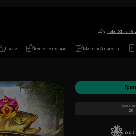
PokerStars Re
Гонки
Ігри за столами
Миттєвий виграш
Грат
Лінії вип
20