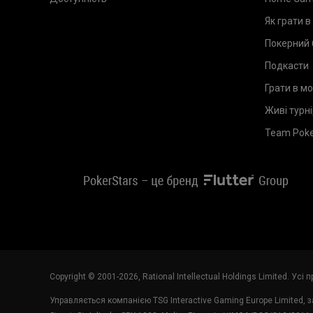
Як грати в
Покерний 
Подкасти
Грати в мо
Живі турні
Team Poke
flut
Copyright © 2001-2026, Rational Intellectual Holdings Limited. Усі
Управляється компанією TSG Interactive Gaming Europe Limited, 