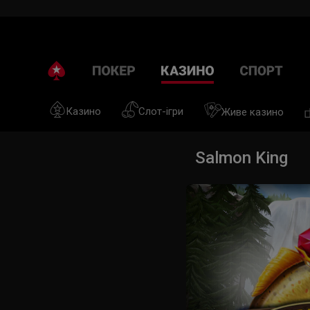
Казино
Слот-ігри
Живе казино
Salmon King
5 402,01 USD