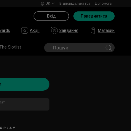
UK
Відповідальна гра
Допомога
Вхід
Приєднатися
wards
Акції
Завдання
Магазин
The Slotlist
и
лат
: