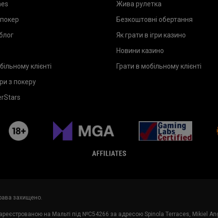
es
Жива рулетка
 покер
Безкоштовні обертання
блог
Як грати в ігри казино
Новини казино
більному клієнті
Грати в мобільному клієнті
ри з покеру
rStars
terLogo
plus18
mga
gaming
affiliates
 права захищено.
зареєстрованою на Мальті під №C54266 за адресою Spinola Terraces, Mikiel An