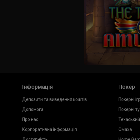
Інформація
Покер
Депозити та виведення коштів
Покерні іг
Допомога
Покерні ту
Про нас
Техаський
Корпоративна інформація
Омаха
Доступність
Home Gam