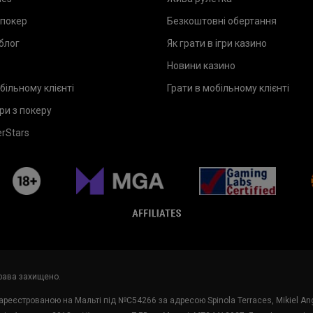
 покер
Безкоштовні обертання
блог
Як грати в ігри казино
Новини казино
більному клієнті
Грати в мобільному клієнті
ри з покеру
rStars
terLogo
plus18
mga
gaming
affiliates
 права захищено.
зареєстрованою на Мальті під №C54266 за адресою Spinola Terraces, Mikiel An