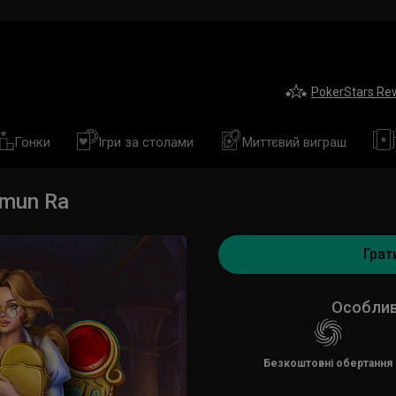
PokerStars Re
Гонки
Ігри за столами
Миттєвий виграш
Amun Ra
Грат
Особлив
Безкоштовні обертання