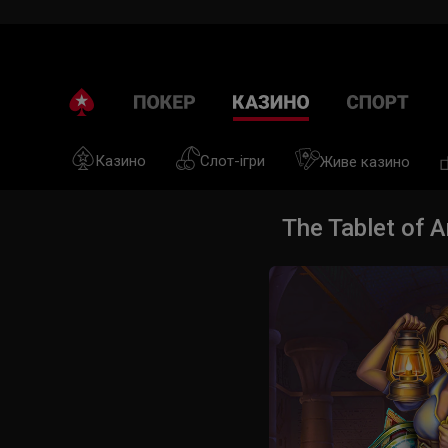
Казино
Слот-ігри
Живе казино
The Tablet of 