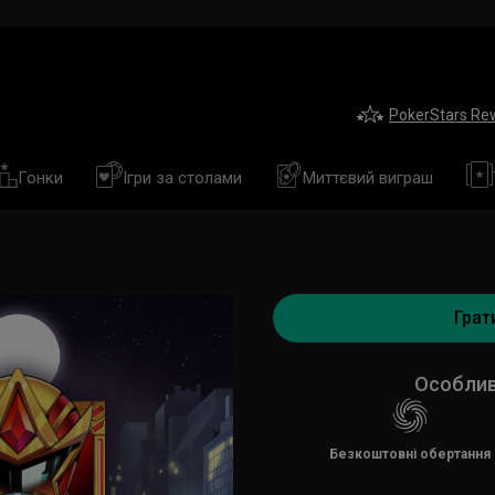
PokerStars Re
Гонки
Ігри за столами
Миттєвий виграш
Грат
Особлив
Безкоштовні обертання