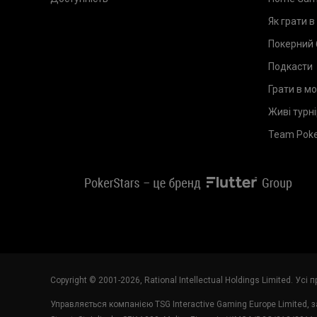
Як грати в
Покерний 
Подкасти
Грати в мо
Живі турні
Team Poke
flut
Copyright © 2001-2026, Rational Intellectual Holdings Limited. Усі
Управляється компанією TSG Interactive Gaming Europe Limited, 