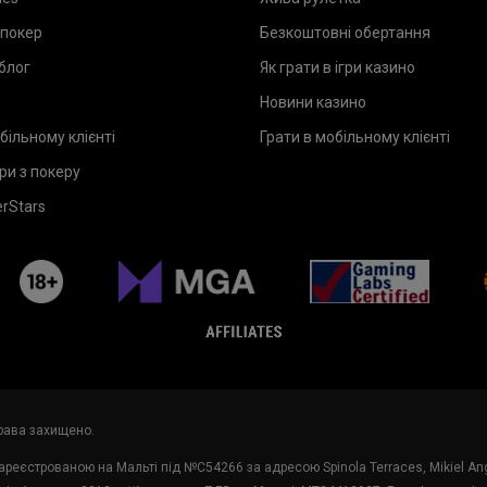
 покер
Безкоштовні обертання
блог
Як грати в ігри казино
Новини казино
більному клієнті
Грати в мобільному клієнті
ри з покеру
rStars
terLogo
plus18
mga
gaming
affiliates
 права захищено.
зареєстрованою на Мальті під №C54266 за адресою Spinola Terraces, Mikiel An