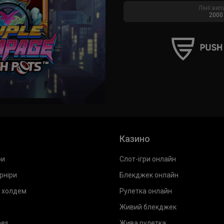
Лінії вип
2000
Казино
ри
Слот-ігри онлайн
рніри
Блекджек онлайн
 холдем
Рулетка онлайн
Живий блекджек
es
Жива рулетка