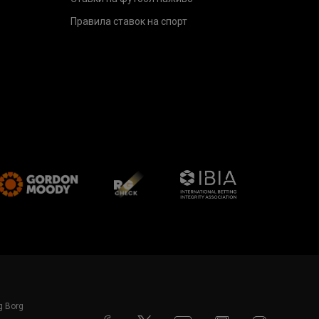
Правила ставок на спорт
Labs
gamblingtherapy
ESSA
g Borg