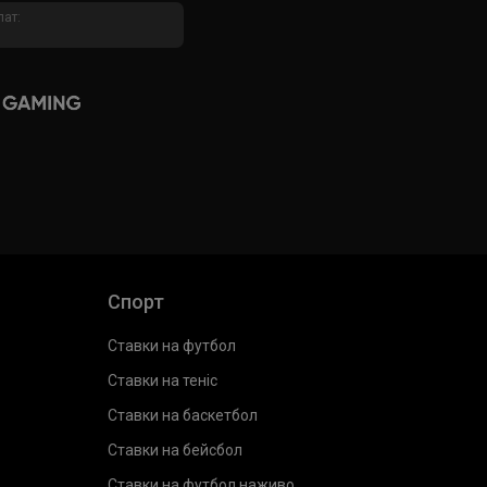
лат
:
Спорт
Ставки на футбол
Ставки на теніс
Ставки на баскетбол
Ставки на бейсбол
Ставки на футбол наживо