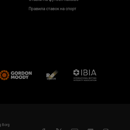
Правила ставок на спорт
Labs
gamblingtherapy
ESSA
g Borg