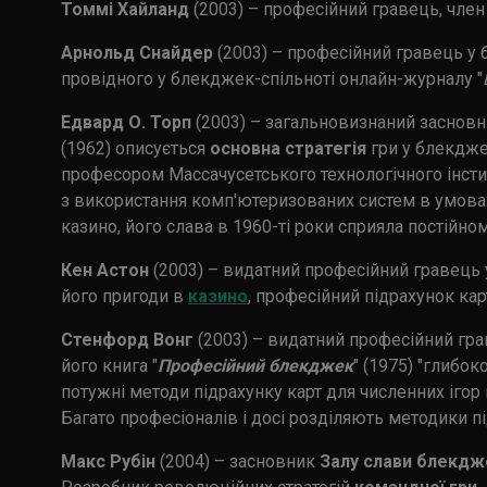
Томмі Хайланд
(2003) – професійний гравець, чле
Арнольд Снайдер
(2003) – професійний гравець у б
провідного у блекджек-спільноті онлайн-журналу "
Едвард О. Торп
(2003) – загальновизнаний засновни
(1962) описується
основна стратегія
гри у блекдже
професором Массачусетського технологічного інститу
з використання комп'ютеризованих систем в умовах
казино, його слава в 1960-ті роки сприяла постійн
Кен Астон
(2003) – видатний професійний гравець у
його пригоди в
казино
, професійний підрахунок кар
Стенфорд Вонг
(2003) – видатний професійний гра
його книга "
Професійний блекджек
" (1975) "глибо
потужні методи підрахунку карт для численних ігор 
Багато професіоналів і досі розділяють методики підр
Макс Рубін
(2004) – засновник
Залу слави блекдж