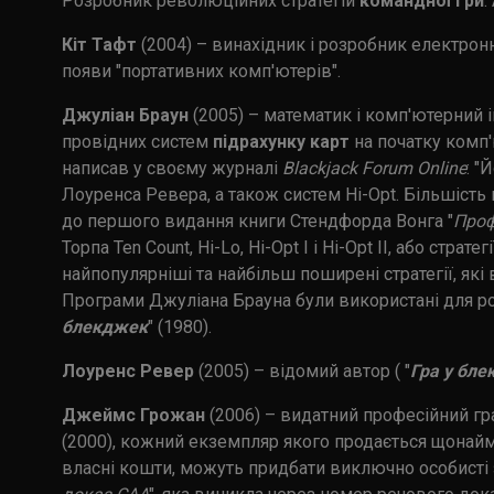
Розробник революційних стратегій
командної гри
.
Кіт Тафт
(2004) – винахідник і розробник електронн
появи "портативних комп'ютерів".
Джуліан Браун
(2005) – математик і комп'ютерний
провідних систем
підрахунку карт
на початку комп
написав у своєму журналі
Blackjack Forum Online
: "
Лоуренса Ревера, а також систем Hi-Opt. Більшість 
до першого видання книги Стендфорда Вонга "
Проф
Торпа Ten Count, Hi-Lo, Hi-Opt I і Hi-Opt II, або страт
найпопулярніші та найбільш поширені стратегії, як
Програми Джуліана Брауна були використані для 
блекджек
" (1980).
Лоуренс Ревер
(2005) – відомий автор ( "
Гра у бле
Джеймс Грожан
(2006) – видатний професійний гр
(2000), кожний екземпляр якого продається щонай
власні кошти, можуть придбати виключно особисті 