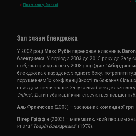
»
К
»
Похмілля у Вегасі
Зал слави блекджека
У 2002 році
Макс Рубін
переконав власників
Baron
блекджека
. У період з 2003 до 2015 року до Залу
осіб, яка приєдналася у 2008 році (див. "
Абердинськ
блекджека є парадокс: з одного боку, потрапити т
порушенням їх конфіденційності та бажання більш
опис досягнень членів Залу слави блекджека наве
Online
". Дати публікації книг стосуються першої публ
Аль Франческо
(2003) – засновник
командної гри
.
Пітер Гріффін
(2003) – математик, який першим зн
книги "
Теорія блекджека
" (1979).