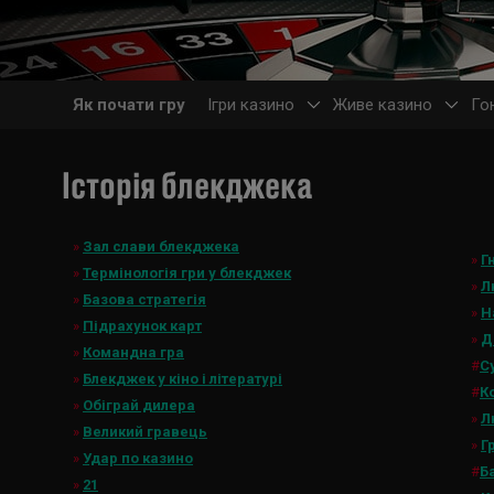
Як почати гру
Ігри казино
Живе казино
Го
Історія блекджека
»
Зал слави блекджека
»
Г
»
Термінологія гри у блекджек
»
Л
»
Базова стратегія
»
Н
»
Підрахунок карт
»
Д
»
Командна гра
#
С
»
Блекджек у кіно і літературі
#
К
»
Обіграй дилера
»
Л
»
Великий гравець
»
Г
»
Удар по казино
#
Б
»
21