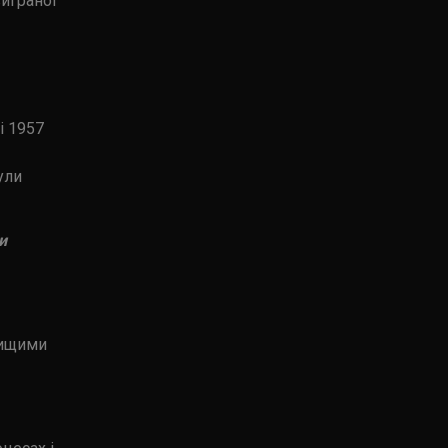
виграної
і 1957
ули
и
вищими