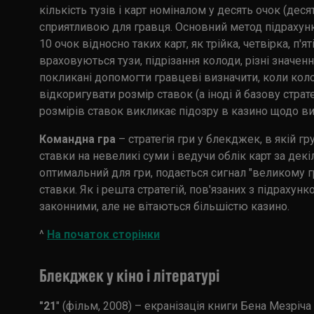
кількість тузів і карт номіналом у десять очок (дес
сприятливою для гравця. Основний метод підрахунку
10 очок відносно таких карт, як трійка, четвірка, п
враховуються тузи, підрізання колоди, різні значенн
покликані допомогти гравцеві визначити, коли коло
відкоригувати розмір ставок (а іноді й базову стра
розмірів ставок викликає підозру в казино щодо ви
Командна гра
– стратегія гри у блекджек, в якій г
ставки на невеликі суми і ведучи облік карт за де
оптимальний для гри, подається сигнал "великому гр
ставки. Як і решта стратегій, пов'язаних з підрахун
законними, але не вітаються більшістю казино.
^
На початок сторінки
Блекджек у кіно і літературі
"21
" (фільм, 2008) – екранізація книги Бена Мезріча 