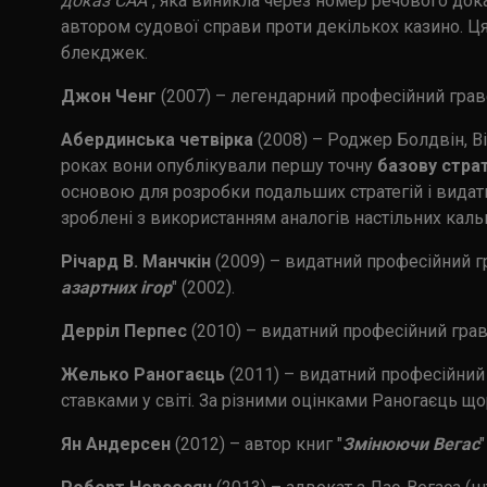
доказ CAA
", яка виникла через номер речового док
автором судової справи проти декількох казино. Ц
блекджек.
Джон Ченг
(2007) – легендарний професійний гра
Абердинська четвірка
(2008) – Роджер Болдвін, Ві
роках вони опублікували першу точну
базову стра
основою для розробки подальших стратегій і видат
зроблені з використанням аналогів настільних кальк
Річард В. Манчкін
(2009) – видатний професійний гр
азартних ігор
" (2002).
Дерріл Перпес
(2010) – видатний професійний гра
Желько Раногаєць
(2011) – видатний професійний
ставками у світі. За різними оцінками Раногаєць що
Ян Андерсен
(2012) – автор книг "
Змінюючи Вегас
"