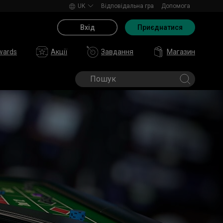
UK
Відповідальна гра
Допомога
Вхід
Приєднатися
wards
Акції
Завдання
Магазин