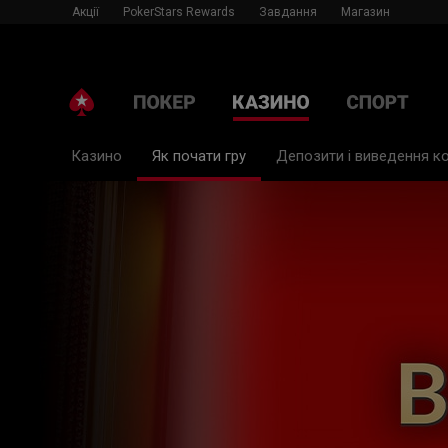
Акції
PokerStars Rewards
Завдання
Магазин
Казино
Як почати гру
Депозити і виведення к