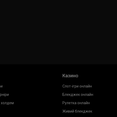
Казино
ри
Слот-ігри онлайн
рніри
Блекджек онлайн
 холдем
Рулетка онлайн
Живий блекджек