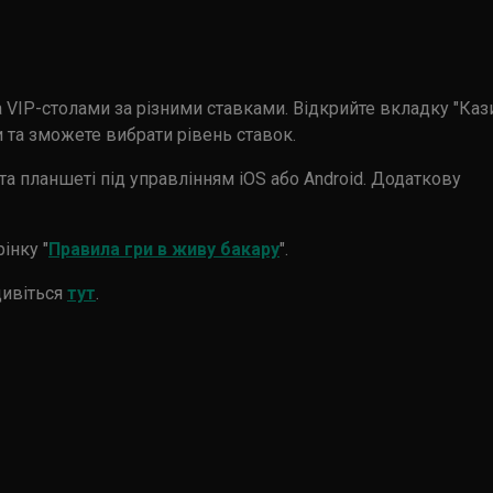
VIP-столами за різними ставками. Відкрийте вкладку "Кази
и та зможете вибрати рівень ставок.
та планшеті під управлінням iOS або Android. Додаткову
інку "
Правила гри в живу бакару
".
дивіться
тут
.