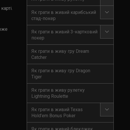
карті.
Як грати в живий карибський 
стад-покер
може
Як грати в живий 3-картковий 
покер
Як грати в живу гру Dream 
Catcher
Як грати в живу гру Dragon 
Tiger
Як грати в живу рулетку 
Lightning Roulette
Як грати в живий Texas 
Hold’em Bonus Poker
Як грати в живий блекджек 