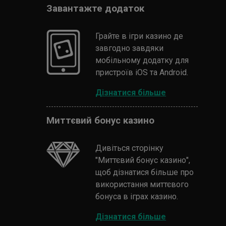
Завантажте додаток
Грайте в ігри казино де
завгодно завдяки
мобільному додатку для
пристроїв iOS та Android.
Дізнатися більше
Миттєвий бонус казино
Дивіться сторінку
"Миттєвий бонус казино",
щоб дізнатися більше про
використання миттєвого
бонуса в іграх казино.
Дізнатися більше