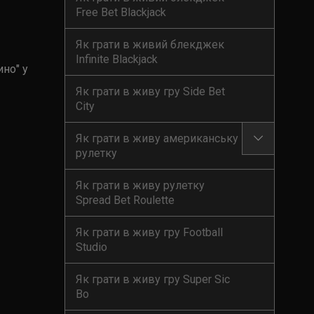
Free Bet Blackjack
Як грати в живий блекджек 
Infinite Blackjack
но" у
Як грати в живу гру Side Bet 
City
Як грати в живу американську 
рулетку
Як грати в живу рулетку 
Spread Bet Roulette
Як грати в живу гру Football 
Studio
Як грати в живу гру Super Sic 
Bo