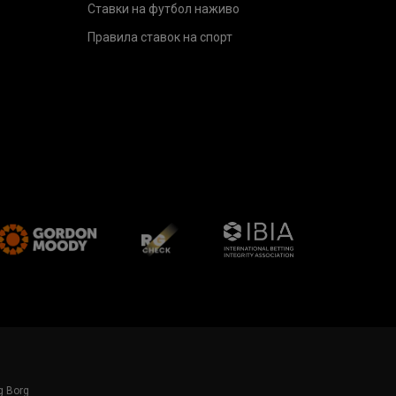
Ставки на футбол наживо
Правила ставок на спорт
Labs
gamblingtherapy
ESSA
g Borg