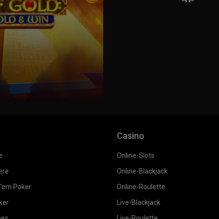
Casino
e
Online-Slots
ere
Online-Blackjack
d'em Poker
Online-Roulette
ker
Live-Blackjack
es
Live-Roulette