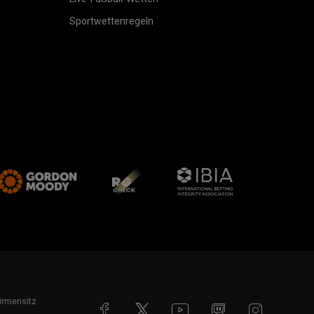
Sportwettenregeln
Labs
gamblingtherapy
ESSA
irmensitz