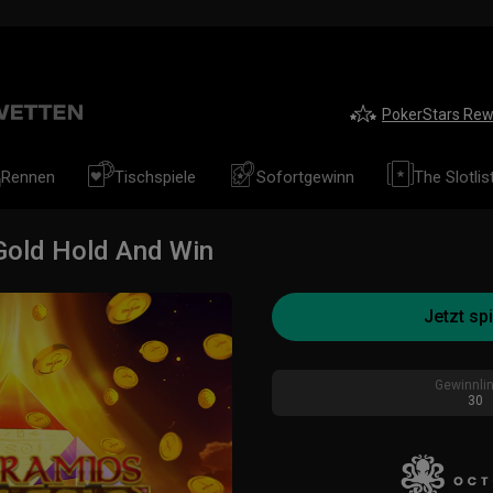
PokerStars Re
Rennen
Tischspiele
Sofortgewinn
The Slotlis
Gold Hold And Win
Jetzt sp
Gewinnli
30