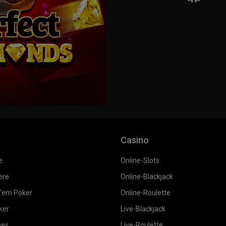
Casino
e
Online-Slots
ere
Online-Blackjack
d'em Poker
Online-Roulette
ker
Live-Blackjack
es
Live-Roulette