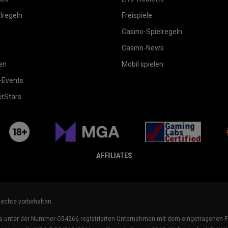
lregeln
Freispiele
g
Casino-Spielregeln
Casino-News
len
Mobil spielen
-Events
rStars
terLogo
plus18
mga
gaming
affiliates
Rechte vorbehalten.
lta unter der Nummer C54266 registrierten Unternehmen mit dem eingetragenen F