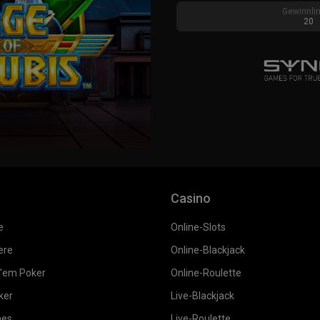
Gewinnli
20
Casino
e
Online-Slots
ere
Online-Blackjack
d'em Poker
Online-Roulette
ker
Live-Blackjack
es
Live-Roulette