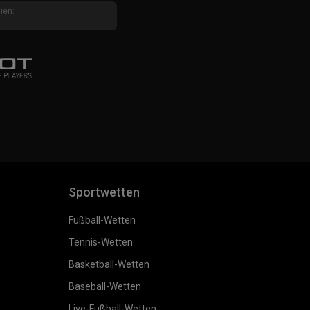
nien
:
Sportwetten
Fußball-Wetten
Tennis-Wetten
Basketball-Wetten
Baseball-Wetten
Live-Fußball-Wetten