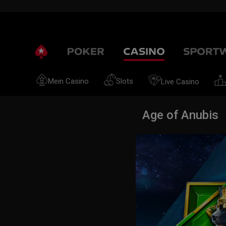
Mein Casino
Slots
Live Casino
Age of Anubis