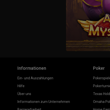
Informationen
Poker
Ein- und Auszahlungen
Pokerspiel
Hilfe
Pokerturni
Über uns
Texas Hol
Informationen zum Unternehmen
Omaha Po
Barrierefreiheit
Home Gam