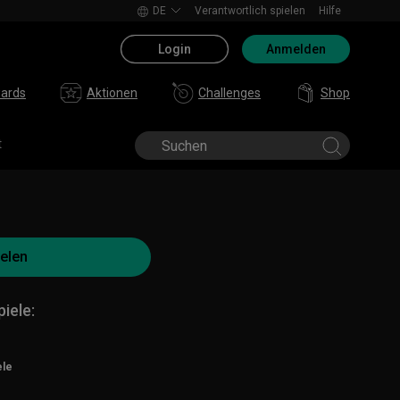
DE
Verantwortlich spielen
Hilfe
Login
Anmelden
wards
Aktionen
Challenges
Shop
t
ielen
iele
:
ele