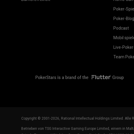
Poker-Spie
Poker-Blo
Podcast
Mobil spie
Live-Poker
Team Poke
flut
Copyright © 2001-2026, Rational Intellectual Holdings Limited. Alle 
Betrieben von TSG Interactive Gaming Europe Limited, einem in Ma