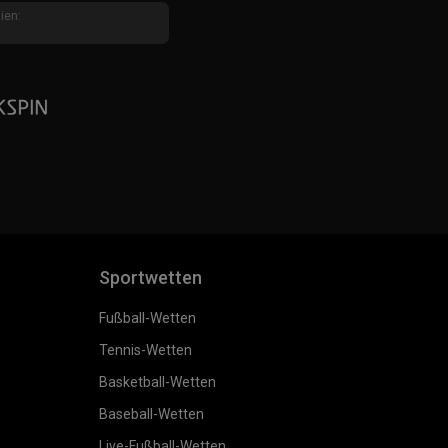
nien
:
Sportwetten
Fußball-Wetten
Tennis-Wetten
Basketball-Wetten
Baseball-Wetten
Live-Fußball-Wetten