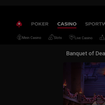
Mein Casino
Slots
Live Casino
Banquet of De