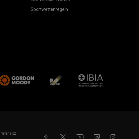
Sportwettenregeln
Labs
gamblingtherapy
ESSA
irmensitz