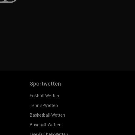
Sportwetten
Fußball-Wetten
Tennis-Wetten
Basketball-Wetten
Baseball-Wetten
Live-Fußball-Wetten