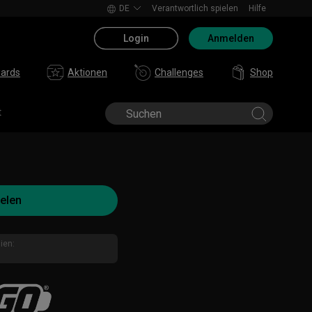
DE
Verantwortlich spielen
Hilfe
Login
Anmelden
wards
Aktionen
Challenges
Shop
t
ielen
nien
: