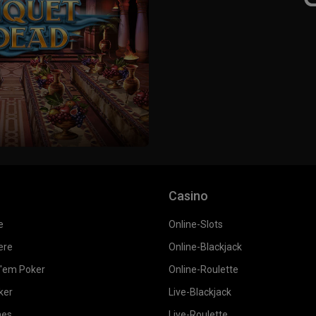
Casino
e
Online-Slots
ere
Online-Blackjack
d'em Poker
Online-Roulette
ker
Live-Blackjack
es
Live-Roulette