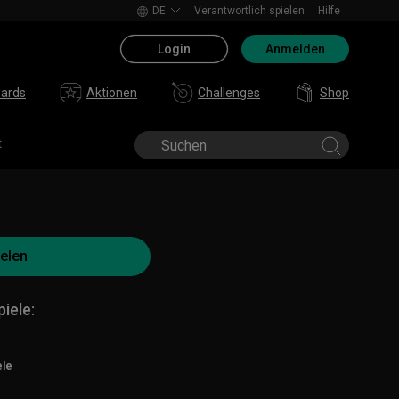
DE
Verantwortlich spielen
Hilfe
Login
Anmelden
wards
Aktionen
Challenges
Shop
t
ielen
iele
:
ele