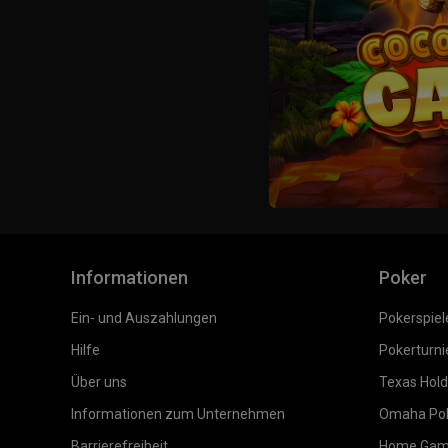
Informationen
Poker
Ein- und Auszahlungen
Pokerspiel
Hilfe
Pokerturni
Über uns
Texas Hol
Informationen zum Unternehmen
Omaha Po
Barrierefreiheit
Home Gam