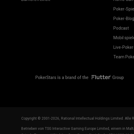
Poker-Spie
Poker-Blo
Podcast
Mobil spie
Live-Poker
Team Poke
flut
Copyright © 2001-2026, Rational Intellectual Holdings Limited. Alle 
Betrieben von TSG Interactive Gaming Europe Limited, einem in Ma