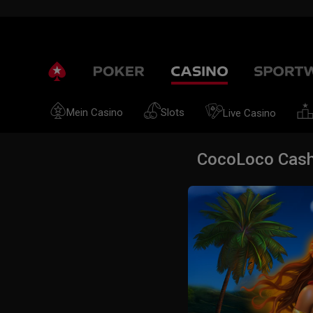
Mein Casino
Slots
Live Casino
CocoLoco Cas