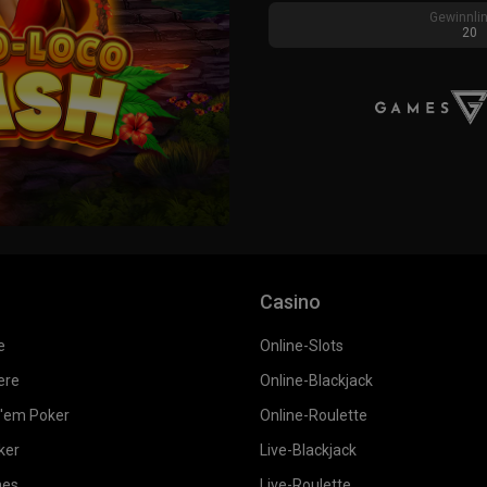
Gewinnli
20
Casino
e
Online-Slots
ere
Online-Blackjack
d'em Poker
Online-Roulette
ker
Live-Blackjack
es
Live-Roulette