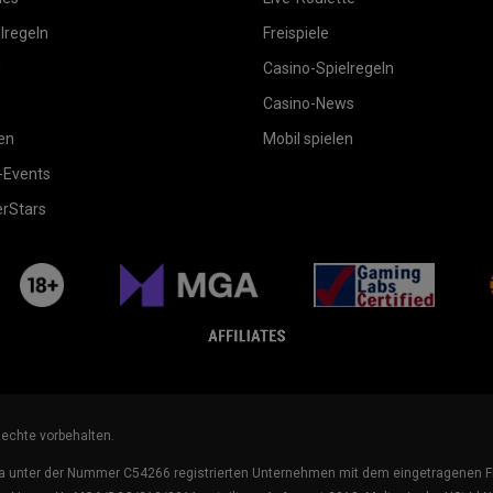
lregeln
Freispiele
g
Casino-Spielregeln
Casino-News
len
Mobil spielen
-Events
rStars
terLogo
plus18
mga
gaming
affiliates
Rechte vorbehalten.
lta unter der Nummer C54266 registrierten Unternehmen mit dem eingetragenen F