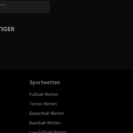
nien
:
Sportwetten
Fußball-Wetten
Tennis-Wetten
Basketball-Wetten
Baseball-Wetten
Live-Fußball-Wetten