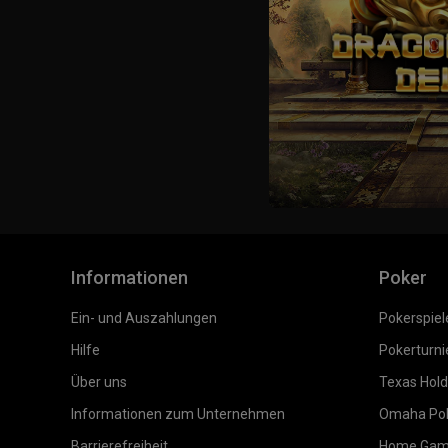
Informationen
Poker
Ein- und Auszahlungen
Pokerspiel
Hilfe
Pokerturni
Über uns
Texas Hol
Informationen zum Unternehmen
Omaha Po
Barrierefreiheit
Home Gam