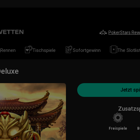
PokerStars Re
Rennen
Tischspiele
Sofortgewinn
The Slotlis
Deluxe
Jetzt sp
Zusatzsp
Freispiele
B