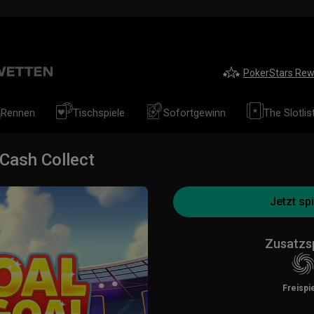
PokerStars Re
Rennen
Tischspiele
Sofortgewinn
The Slotlis
 Cash Collect
Jetzt sp
Zusatzsp
Freispi