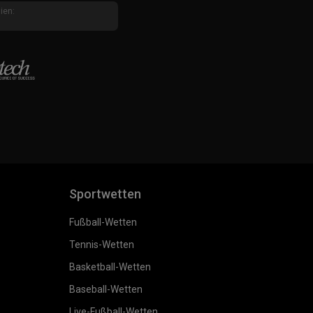
nien
:
Sportwetten
Fußball-Wetten
Tennis-Wetten
Basketball-Wetten
Baseball-Wetten
Live-Fußball-Wetten