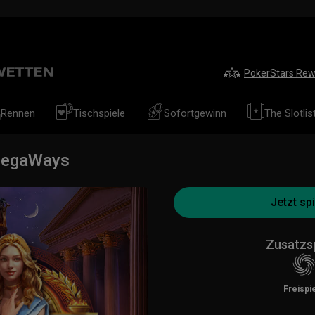
PokerStars Re
Rennen
Tischspiele
Sofortgewinn
The Slotlis
MegaWays
Jetzt sp
Zusatzsp
Freispi