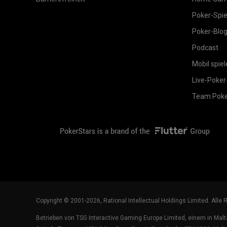
Poker-Spie
Poker-Blo
Podcast
Mobil spie
Live-Poker
Team Poke
flut
Copyright © 2001-2026, Rational Intellectual Holdings Limited. Alle 
Betrieben von TSG Interactive Gaming Europe Limited, einem in Ma