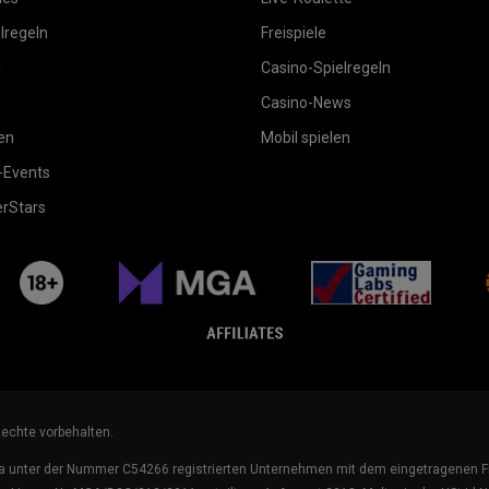
lregeln
Freispiele
g
Casino-Spielregeln
Casino-News
len
Mobil spielen
-Events
rStars
terLogo
plus18
mga
gaming
affiliates
Rechte vorbehalten.
lta unter der Nummer C54266 registrierten Unternehmen mit dem eingetragenen F