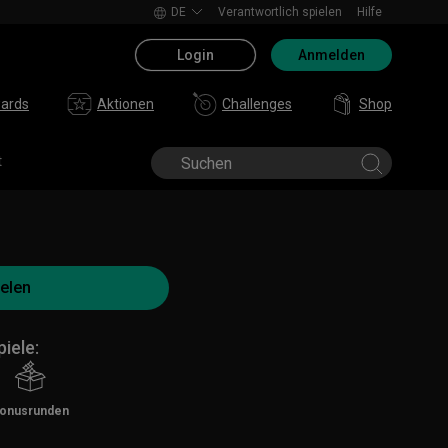
DE
Verantwortlich spielen
Hilfe
Login
Anmelden
wards
Aktionen
Challenges
Shop
t
ielen
iele
:
onusrunden