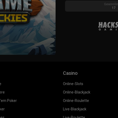
Gewinnli
17
Casino
e
Online-Slots
ere
Online-Blackjack
d'em Poker
Online-Roulette
ker
Live-Blackjack
es
Live-Roulette