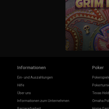
Informationen
Poker
Ein- und Auszahlungen
Pokerspiel
Hilfe
Pokerturni
Über uns
Texas Hol
Informationen zum Unternehmen
Omaha Po
Barrierefreiheit
Home Gam