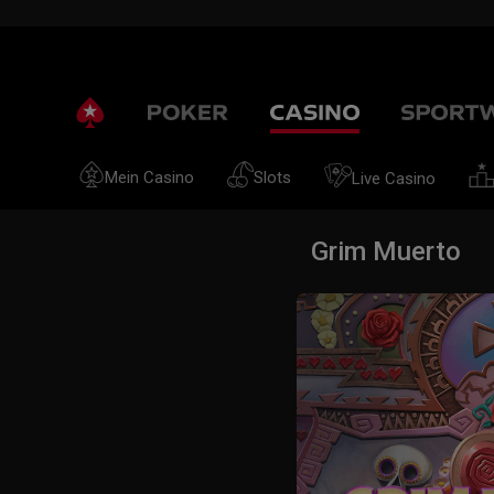
Mein Casino
Slots
Live Casino
Grim Muerto