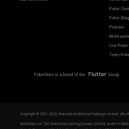
Poker-Spie
Poker-Blo
Podcast
Mobil spie
Live-Poker
Team Poke
flut
Copyright © 2001-2026, Rational Intellectual Holdings Limited. Alle 
Betrieben von TSG Interactive Gaming Europe Limited, einem in Ma