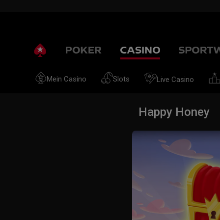
Mein Casino
Slots
Live Casino
Happy Honey
2.781,53 $