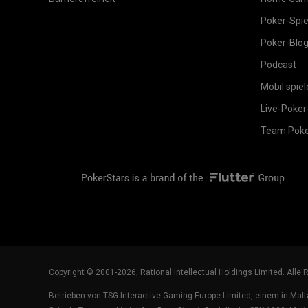
Poker-Spie
Poker-Blo
Podcast
Mobil spie
Live-Poker
Team Poke
flut
Copyright © 2001-2026, Rational Intellectual Holdings Limited. Alle 
Betrieben von TSG Interactive Gaming Europe Limited, einem in Ma