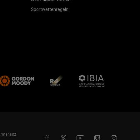
Sportwettenregeln
Labs
gamblingtherapy
ESSA
irmensitz