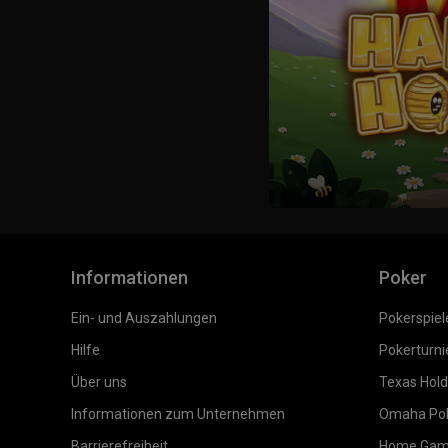
Informationen
Poker
Ein- und Auszahlungen
Pokerspiel
Hilfe
Pokerturni
Über uns
Texas Hol
Informationen zum Unternehmen
Omaha Po
Barrierefreiheit
Home Gam