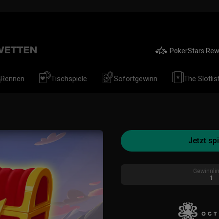
PokerStars Re
Rennen
Tischspiele
Sofortgewinn
The Slotlis
Jetzt sp
Gewinnli
1