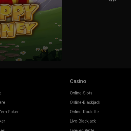
Casino
e
Online-Slots
ere
Online-Blackjack
d'em Poker
Online-Roulette
ker
Live-Blackjack
es
Live-Roulette