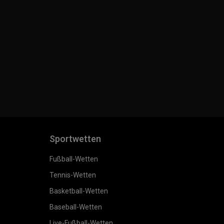
Sportwetten
Fußball-Wetten
Tennis-Wetten
Basketball-Wetten
Baseball-Wetten
Live-Fußball-Wetten