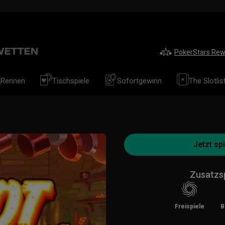
PokerStars Re
Rennen
Tischspiele
Sofortgewinn
The Slotlis
Jetzt sp
Zusatzsp
Freispiele
B