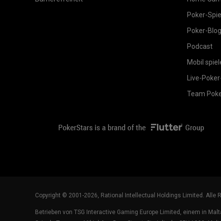
Poker-Spie
Poker-Blo
Podcast
Mobil spie
Live-Poker
Team Poke
flut
Copyright © 2001-2026, Rational Intellectual Holdings Limited. Alle 
Betrieben von TSG Interactive Gaming Europe Limited, einem in Ma