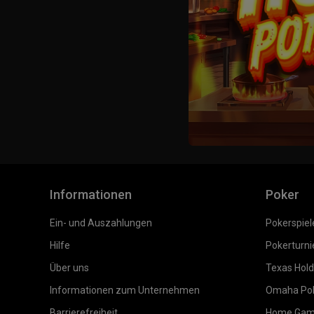
Informationen
Poker
Ein- und Auszahlungen
Pokerspiel
Hilfe
Pokerturni
Über uns
Texas Hol
Informationen zum Unternehmen
Omaha Po
Barrierefreiheit
Home Gam